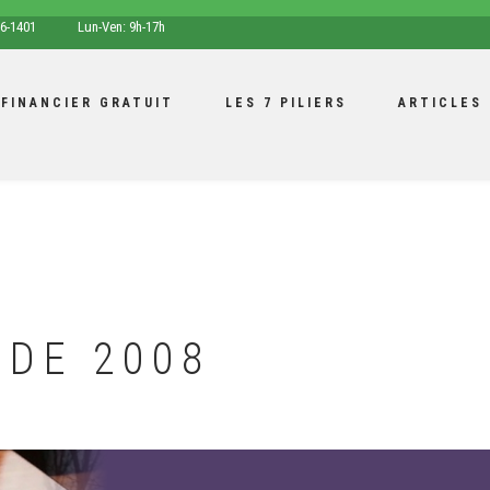
opening
6-1401
Lun-Ven: 9h-17h
hours
 FINANCIER GRATUIT
LES 7 PILIERS
ARTICLES
 DE 2008