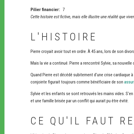
Pilier financier
7
Cette histoire est fictive, mais elle illustre une réalité que vi
L'HISTOIRE
Pierre croyait avoir tout en ordre. À 45 ans, lors de son divor
Mais la vie a continué. Pierre a rencontré Sylvie, sa nouvell
Quand Pierre est décédé subitement d'une crise cardiaque à 6
conjointe figurait toujours comme bénéficiaire de son
assur
Sylvie et les enfants se sont retrouvés les mains vides. S'en 
et une famille brisée par un conflit qui aurait pu être évité.
CE QU'IL FAUT R