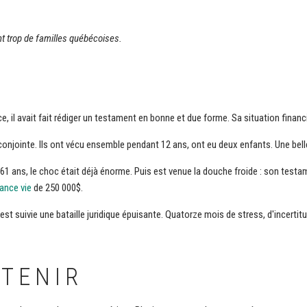
vent trop de familles québécoises.
ce, il avait fait rédiger un testament en bonne et due forme. Sa situation financi
e conjointe. Ils ont vécu ensemble pendant 12 ans, ont eu deux enfants. Une bell
1 ans, le choc était déjà énorme. Puis est venue la douche froide : son testam
ance vie
de 250 000$.
est suivie une bataille juridique épuisante. Quatorze mois de stress, d'incertitu
ETENIR