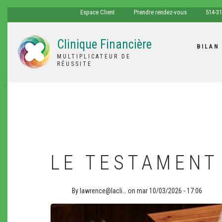
Aller
espace
tel
Espace Client
Prendre rendez-vous
514-31
au
client
contenu
Clinique Financière
principal
BILAN
MULTIPLICATEUR DE
RÉUSSITE
LE TESTAMENT
By
lawrence@lacli…
on
mar 10/03/2026 - 17:06