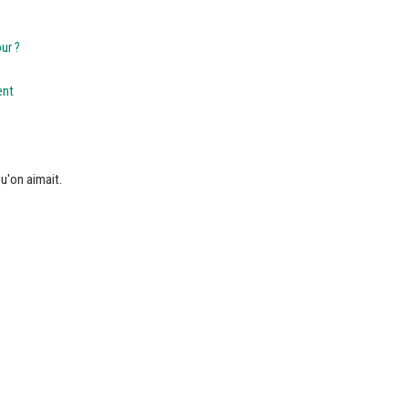
ur ?
ent
u'on aimait.