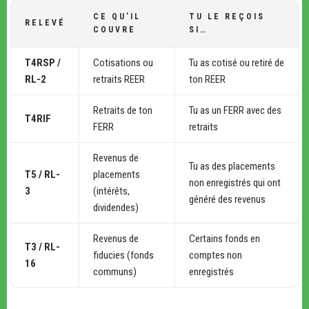
CE QU’IL
TU LE REÇOIS
RELEVÉ
COUVRE
SI…
T4RSP /
Cotisations ou
Tu as cotisé ou retiré de
RL-2
retraits REER
ton REER
Retraits de ton
Tu as un FERR avec des
T4RIF
FERR
retraits
Revenus de
Tu as des placements
T5 / RL-
placements
non enregistrés qui ont
3
(intérêts,
généré des revenus
dividendes)
Revenus de
Certains fonds en
T3 / RL-
fiducies (fonds
comptes non
16
communs)
enregistrés