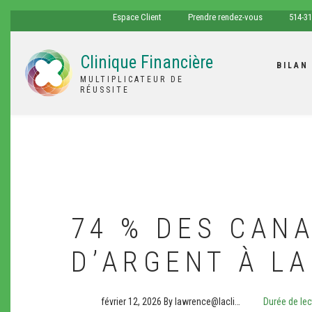
Aller
espace
tel
Espace Client
Prendre rendez-vous
514-31
au
client
contenu
Clinique Financière
principal
BILAN
MULTIPLICATEUR DE
RÉUSSITE
74 % DES CAN
D’ARGENT À LA
février 12, 2026
By
lawrence@lacli…
Durée de lect