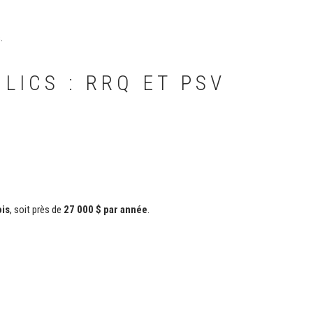
.
LICS : RRQ ET PSV
ois
, soit près de
27 000 $ par année
.