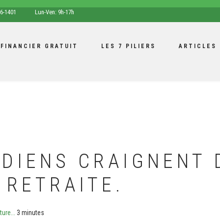
opening
6-1401
Lun-Ven: 9h-17h
hours
 FINANCIER GRATUIT
LES 7 PILIERS
ARTICLES
ADIENS CRAIGNENT
 RETRAITE.
ure...
3 minutes