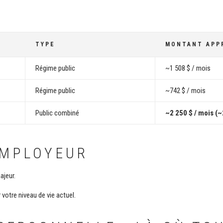
TYPE
MONTANT APP
Régime public
~1 508 $ / mois
Régime public
~742 $ / mois
Public combiné
~2 250 $ / mois (~
EMPLOYEUR
ajeur.
votre niveau de vie actuel.