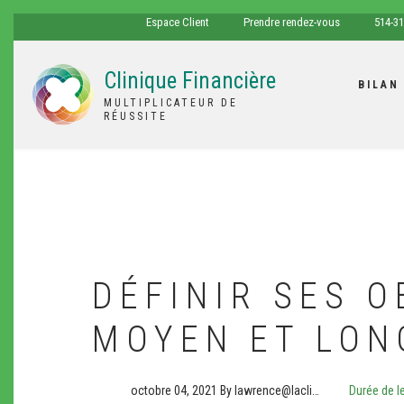
Aller
espace
tel
Espace Client
Prendre rendez-vous
514-31
au
client
contenu
Clinique Financière
principal
BILAN
MULTIPLICATEUR DE
RÉUSSITE
DÉFINIR SES O
MOYEN ET LON
octobre 04, 2021
By
lawrence@lacli…
Durée de le