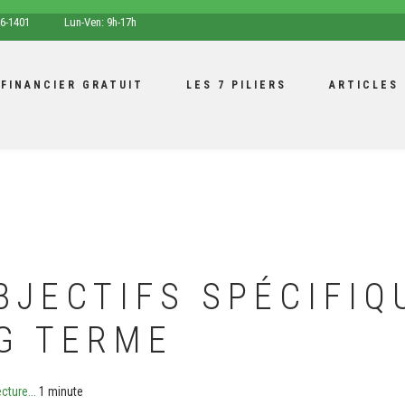
opening
6-1401
Lun-Ven: 9h-17h
hours
 FINANCIER GRATUIT
LES 7 PILIERS
ARTICLES
BJECTIFS SPÉCIFIQ
G TERME
cture...
1 minute