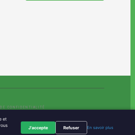
 DE CONFIDENTIALITÉ
e et
FOLETTRE
PRENEZ RENDEZ-VOUS
vous
J'accepte
Refuser
En savoir plus