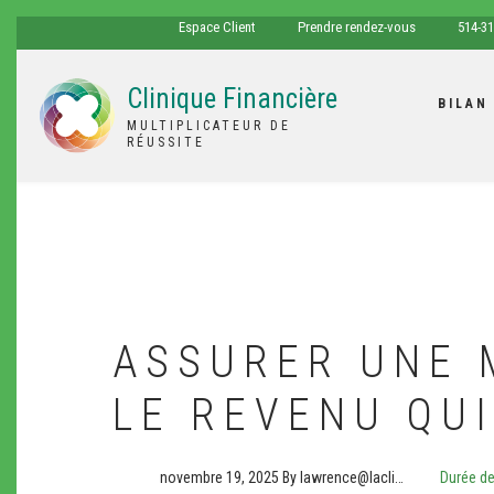
Aller
espace
tel
Espace Client
Prendre rendez-vous
514-31
au
client
contenu
Clinique Financière
principal
BILAN
MULTIPLICATEUR DE
RÉUSSITE
ASSURER UNE 
LE REVENU QUI
novembre 19, 2025
By
lawrence@lacli…
Durée de 