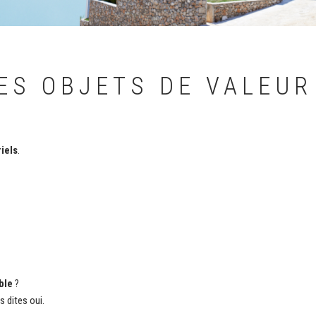
ES OBJETS DE VALEUR
iels
.
ble
?
 dites oui.