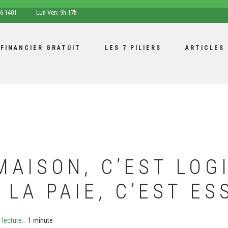
opening
6-1401
Lun-Ven: 9h-17h
hours
 FINANCIER GRATUIT
LES 7 PILIERS
ARTICLES
MAISON, C’EST LOG
 LA PAIE, C’EST ES
lecture...
1 minute